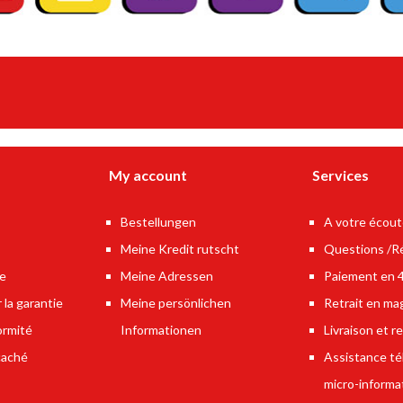
My account
Services
Bestellungen
A votre écou
Meine Kredit rutscht
Questions /R
le
Meine Adressen
Paiement en 4 
 la garantie
Meine persönlichen
Retrait en ma
ormité
Informationen
Livraison et re
caché
Assistance t
micro-informa