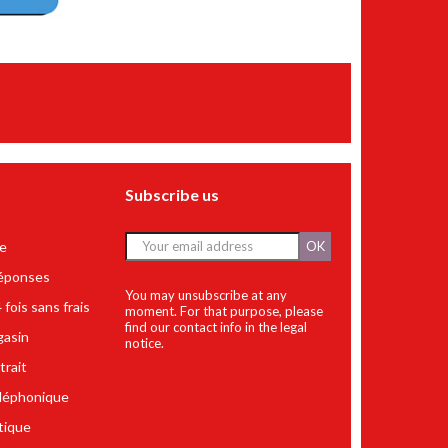
Subscribe us
te
OK
éponses
You may unsubscribe at any
fois sans frais
moment. For that purpose, please
find our contact info in the legal
gasin
notice.
trait
éléphonique
tique