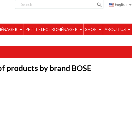

English
MÉNAGER
PETIT ÉLECTROMÉNAGER
SHOP
ABOUT US
 of products by brand BOSE