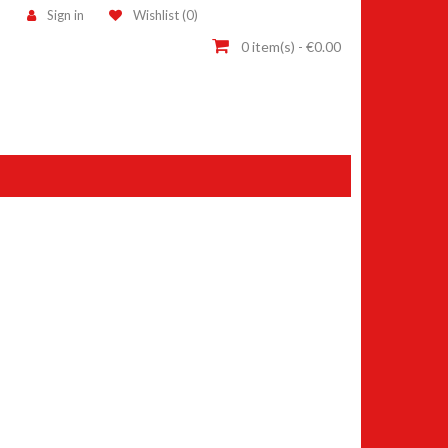
Sign in
Wishlist
(
0
)

0
item(s)
- €0.00