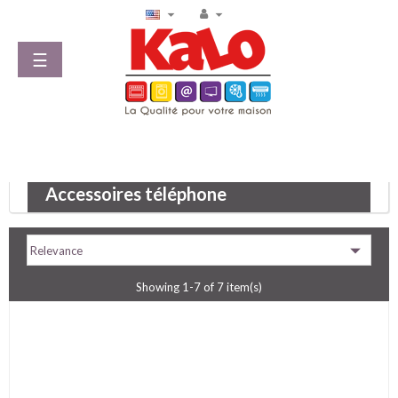


Toggle
☰
navigation
Accessoires téléphone

Relevance
Showing 1-7 of 7 item(s)