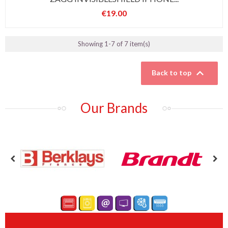
€19.00
Price
Showing 1-7 of 7 item(s)

Back to top
Our Brands