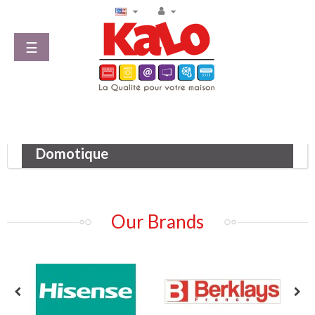


Toggle
☰
navigation
Domotique
Our Brands